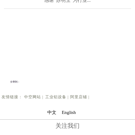
感谢“苏明玉”为行业...
2019/03/06
派克机器迎来春季好势...
2019/02/23
2018完美收官 2019迎...
2019/01/27
关于我们
产品中心
技术支持
联系我们
我们全力以赴——只为...
分享到：
2019/01/12
（有奖帖）除了这些处...
友情链接：
中空网站 |
工业铝设备 |
阿里店铺 |
2018/12/28
中文
English
嘘寒问暖，不如你我相...
关注我们
2018/12/10